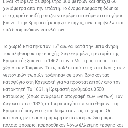
Είναι κτισμένο σε υψόμετρο 860 μέτρων και απέχει 66
χιλιόμετρα από την Σπάρτη. Το όνομα Κρεμαστή δόθηκε
στο χωριό επειδή μοιάζει να κρέμεται ανάμεσα στα γύρω
βουνά. Στην Κρεμαστή υπάρχουν πηγές, ενώ περιβάλλεται
από δάση πεύκων και ελάτων.
ο
Το χωριό κτίστηκε τον 15
αιώνα, κατά την μετακίνηση
του πληθυσμού της εποχής. Συγκεκριμένα, η ιστορία της
Κρεμαστής ξεκινά το 1462 όταν ο Μυστράς έπεσε στα
χέρια των Τούρκων. Τότε, πολλοί από τους κατοίκους των
γειτονικών χωριών τράπηκαν σε φυγή, βρίσκοντας
καταφύγιο στη Κρεμαστή για να προστατευτούν από τον
κατακτητή. Το 1661, η Κρεμαστή αριθμούσε 3500
κατοίκους, (όπως αναφέρει η απογραφή των Ενετών). Τον
Αύγουστο του 1826, οι Τουρκοαιγύπτιοι επιτέθηκαν στη
Κρεμαστή καίγοντας και λεηλατώντας το χωριό. Οι
κάτοικοι, μετά από τριήμερη αντίσταση σε ένα μικρό,
παλαιό φρούριο, παραδόθηκαν λόγω έλλειψης τροφής και